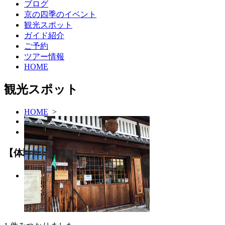
ブログ
京の四季のイベント
観光スポット
ガイド紹介
ご予約
ツアー情報
HOME
観光スポット
HOME
>
観光スポット 一覧
>
【体験】の観光スポット 一覧
【体験】の観光スポット 一覧
月桂冠大倉記念館
体験
魅力的な酒造りの歴史を紹介！