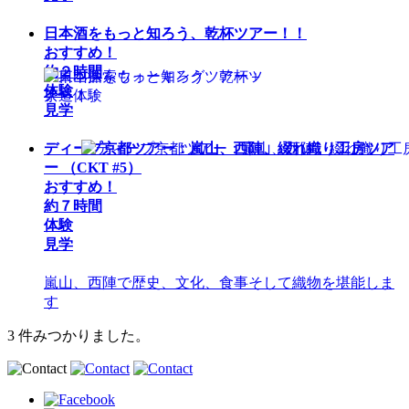
日本酒をもっと知ろう、乾杯ツアー！！
おすすめ！
約２時間
体験
見学
ディープ京都ツアー：嵐山、西陣、綴れ織り工房ツア
ー
（CKT #5）
おすすめ！
約７時間
体験
見学
嵐山、西陣で歴史、文化、食事そして織物を堪能しま
す
3 件
みつかりました。