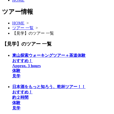
HOME
ツアー情報
HOME
>
ツアー 一覧
>
【見学】のツアー 一覧
【見学】のツアー 一覧
東山探索ウォーキングツアー＋茶道体験
おすすめ！
Approx. 3 hours
体験
見学
日本酒をもっと知ろう、乾杯ツアー！！
おすすめ！
約２時間
体験
見学