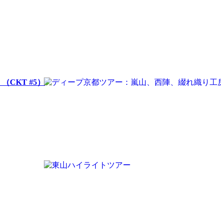
ー
（CKT #5）