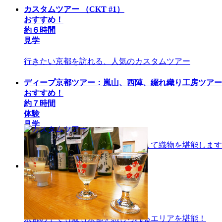
カスタムツアー
（CKT #1）
おすすめ！
約６時間
見学
行きたい京都を訪れる、人気のカスタムツアー
ディープ京都ツアー：嵐山、西陣、綴れ織り工房ツア
おすすめ！
約７時間
体験
見学
嵐山、西陣で歴史、文化、食事そして織物を堪能します
東山ハイライトツアー
（CKT #4）
おすすめ！
約５時間
見学
京都の中でも最も京都を感じられるエリアを堪能！