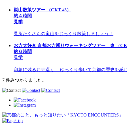
嵐山散策ツアー
（CKT #3）
約４時間
見学
見所たくさんの嵐山をじっくり散策しましょう！
お寺大好き 京都お寺巡りウォーキングツアー 東
（CK
約６時間
見学
印象に残るお寺巡り ゆっくり歩いて京都の歴史を感
7 件
みつかりました。