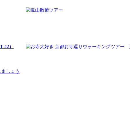
T #2）
じましょう